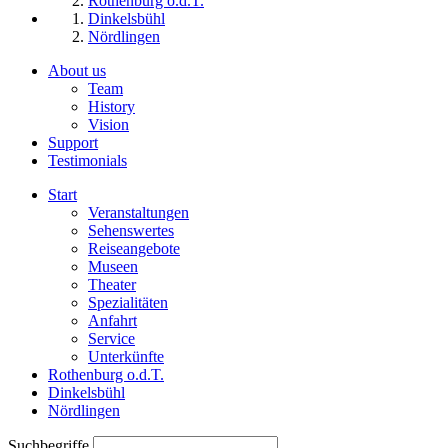
Rothenburg o.d.T.
Dinkelsbühl
Nördlingen
About us
Team
History
Vision
Support
Testimonials
Start
Veranstaltungen
Sehenswertes
Reiseangebote
Museen
Theater
Spezialitäten
Anfahrt
Service
Unterkünfte
Rothenburg o.d.T.
Dinkelsbühl
Nördlingen
Suchbegriffe